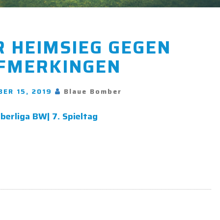
NÄCHSTER
 HEIMSIEG GEGEN
HEIMSIEG
GEGEN
FMERKINGEN
DORFMERKINGEN
ER 15, 2019
Blaue Bomber
Oberliga BW| 7. Spieltag