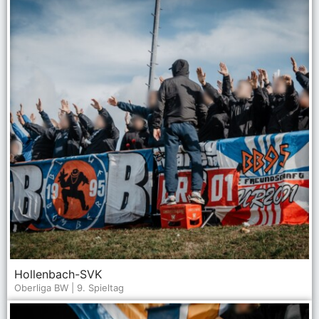
Hollenbach-SVK
Oberliga BW | 9. Spieltag