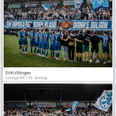
SVK-Villingen
Oberliga BW | 33. Spieltag