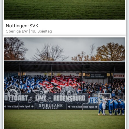
Nöttingen-SVK
Oberliga BW | 19. Spieltag