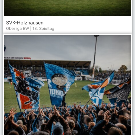
SVK-Holzhausen
Oberliga BW | 18. Spieltag