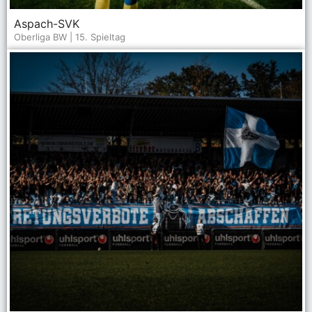
Aspach-SVK
Oberliga BW | 15. Spieltag