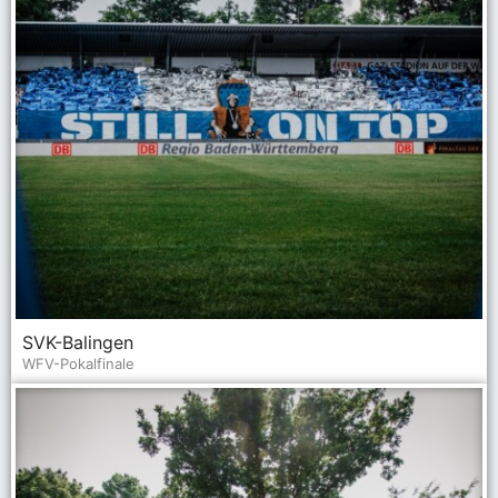
SVK-Balingen
WFV-Pokalfinale