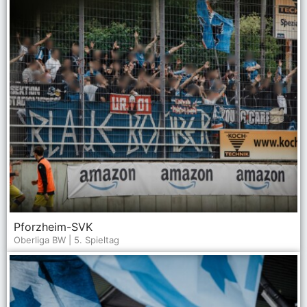
Pforzheim-SVK
Oberliga BW | 5. Spieltag