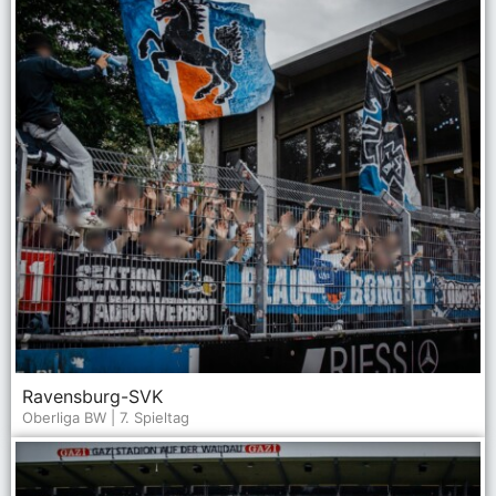
Ravensburg-SVK
Oberliga BW | 7. Spieltag