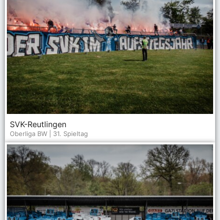
SVK-Reutlingen
Oberliga BW | 31. Spieltag