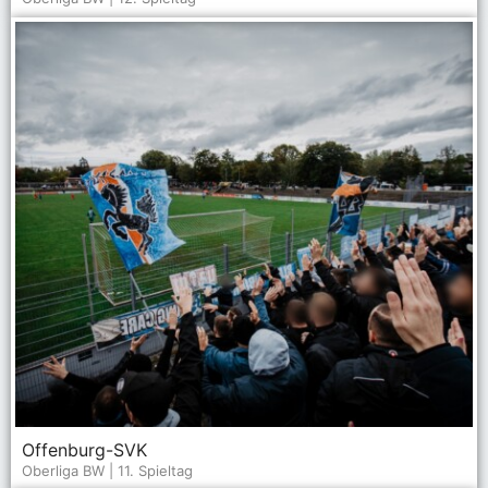
Offenburg-SVK
Oberliga BW | 11. Spieltag