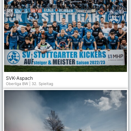
SVK-Aspach
Oberliga BW | 32. Spieltag