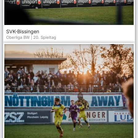
SVK-Bissingen
Oberliga BW | 20. Spieltag