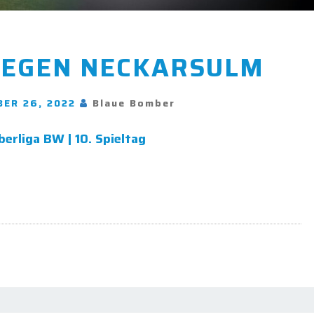
HEIMSIEG
GEGEN NECKARSULM
GEGEN
NECKARSULM
ER 26, 2022
Blaue Bomber
Oberliga BW | 10. Spieltag