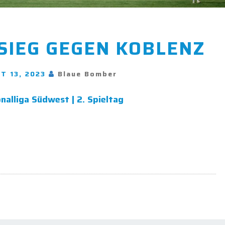
HAUSHOHER
SIEG GEGEN KOBLENZ
SIEG
GEGEN
KOBLENZ
T 13, 2023
Blaue Bomber
onalliga Südwest | 2. Spieltag