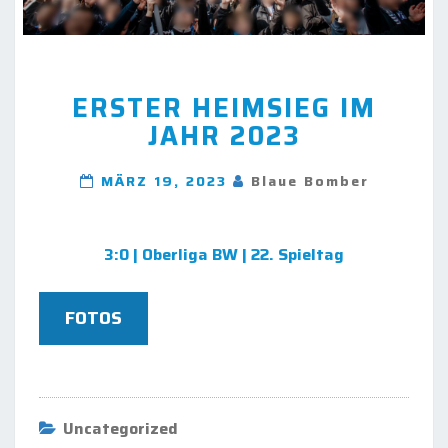
ERSTER
ERSTER HEIMSIEG IM
HEIMSIEG
JAHR 2023
IM
JAHR
2023
MÄRZ 19, 2023
Blaue Bomber
3:0 | Oberliga BW | 22. Spieltag
FOTOS
Uncategorized